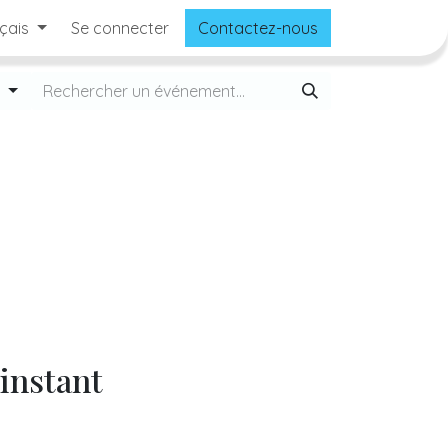
çais
Se connecter
Contactez-nous
r
'instant