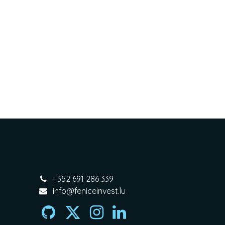
+352 691 286 339
info@feniceinvest.lu