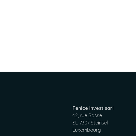
Fenice Invest sarl
42, rue Basse
SL-7307 Steinsel
Luxembourg