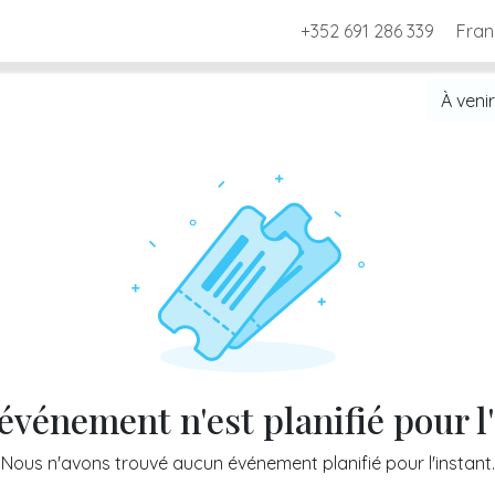
l
Services
Equipe
Contactez-nous
+352 691 286 339
Rendez-vous
Fran
À veni
vénement n'est planifié pour l
Nous n'avons trouvé aucun événement planifié pour l'instant.