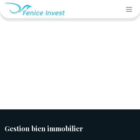
Se rendre au contenu
Gestion bien immobilier